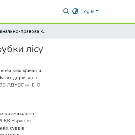
Log In
Кримінально-правова кваліфікація незаконної порубки лісу
убки лісу
вова кваліфікація
Луган. держ. ун-т
ВВ ЛДУВС ім. Е. О.
ем кримінально-
46 КК України)
ів, суддів,