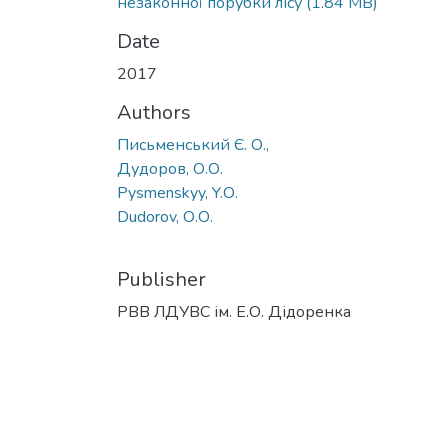
незаконної порубки лісу
(1.84 MB)
Date
2017
Authors
Письменський Є. О.,
Дудоров, О.О.
Pysmenskyy, Y.О.
Dudorov, О.О.
Publisher
РВВ ЛДУВС ім. Е.О. Дідоренка