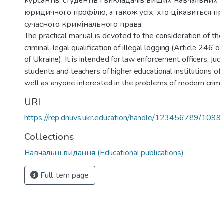
курсантів, студентів і викладачів вищих навчальних
юридичного профілю, а також усіх, хто цікавиться 
сучасного кримінального права.
The practical manual is devoted to the consideration of t
criminal-legal qualification of illegal logging (Article 246 
of Ukraine). It is intended for law enforcement officers, ju
students and teachers of higher educational institutions of 
well as anyone interested in the problems of modern crimi
URI
https://rep.dnuvs.ukr.education/handle/123456789/109
Collections
Навчальні видання (Educational publications)
Full item page