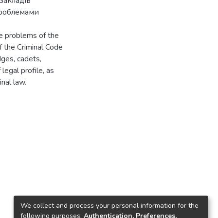
 закладів
проблемами
he problems of the
of the Criminal Code
dges, cadets,
legal profile, as
nal law.
9
We collect and process your personal information for the
following purposes:
Authentication, Preferences,