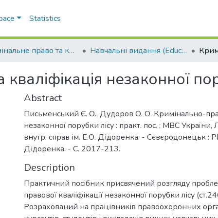
Space
Statistics
Кримінальне право та кримінологія; кримінально-виконавче право (Criminal law and criminology; criminal executive law) (12.00.08)
Навчальні видання (Educational publications)
кваліфікація незаконної пор
Abstract
Письменський Є. О., Дудоров О. О. Кримінально-пра
незаконної порубки лісу : практ. пос. ; МВС України, 
внутр. справ ім. Е.О. Дідоренка. - Сєвєродонецьк : Р
Дідоренка. - С. 2017-213.
Description
Практичний посібник присвячений розгляду пробл
правової кваліфікації незаконної порубки лісу (ст.2
Розрахований на працівників правоохоронних орган