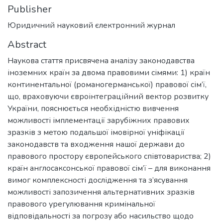
Publisher
Юридичний науковий єлектронний журнал
Abstract
Наукова стаття присвячена аналізу законодавства
іноземних країн за двома правовими сімями: 1) країн
континентальної (романогерманської) правової сім’ї,
що, враховуючи євроінтеграційний вектор розвитку
України, пояснюється необхідністю вивчення
можливості імплементації зарубіжних правових
зразків з метою подальшої імовірної уніфікації
законодавств та входження нашої держави до
правового простору європейського співтовариства; 2)
країн англосаксонської правової сім’ї – для виконання
вимог комплексності дослідження та з’ясування
можливості запозичення альтернативних зразків
правового урегулювання кримінальної
відповідальності за погрозу або насильство щодо