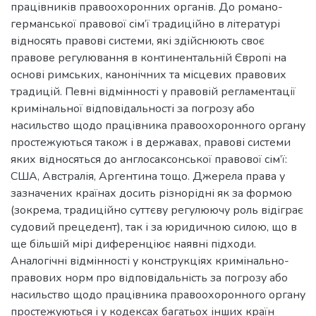
працівників правоохоронних органів. До романо-
германської правової сім’ї традиційно в літературі
відносять правові системи, які здійснюють своє
правове регулювання в континентальній Європі на
основі римських, канонічних та місцевих правових
традицій. Певні відмінності у правовій регламентації
кримінальної відповідальності за погрозу або
насильство щодо працівника правоохоронного органу
простежуються також і в державах, правові системи
яких відносяться до англосаксонської правової сім’ї:
США, Австралія, Аргентина тощо. Джерела права у
зазначених країнах досить різнорідні як за формою
(зокрема, традиційно суттєву регулюючу роль відіграє
судовий прецедент), так і за юридичною силою, що в
ще більшій мірі диференціює наявні підходи.
Аналогічні відмінності у конструкціях кримінально-
правових норм про відповідальність за погрозу або
насильство щодо працівника правоохоронного органу
простежуються і у кодексах багатьох інших країн