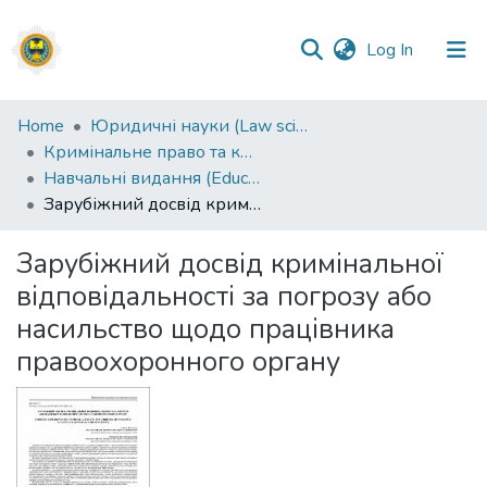
(current)
Log In
Communities
Home
Юридичні науки (Law sciences)
&
Кримінальне право та кримінологія; кримінально-виконавче право (Criminal law and criminology; criminal executive law) (12.00.08)
Collections
Навчальні видання (Educational publications)
Зарубіжний досвід кримінальної відповідальності за погрозу або насильство щодо працівника правоохоронного органу
All of DSpace
Зарубіжний досвід кримінальної
Statistics
відповідальності за погрозу або
насильство щодо працівника
правоохоронного органу