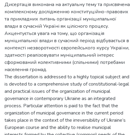
Дисертація виконана на актуальну тему та присвячена
комплексному дослідженню конституційно-правових
та прикладних питань організації муніципальної
влади в сучасній Україні як цілісного процесу.
Акцентується увага на тому, що організація
муніципальної влади в сучасний період відбувається в
контексті незворотності європейського курсу України,
здатності реалізовувати муніципальний інтерес
сформований колективними (спільними) потребами
населення громад.
The dissertation is addressed to a highly topical subject and
is devoted to a comprehensive study of constitutional-legal
and practical issues of the organization of municipal
governance in contemporary Ukraine as an integrated
process. Particular attention is paid to the fact that the
organization of municipal governance in the current period
takes place in the context of the irreversibility of Ukraine’s
European course and the ability to realise municipal
interests formed by the collective (common) needs of the