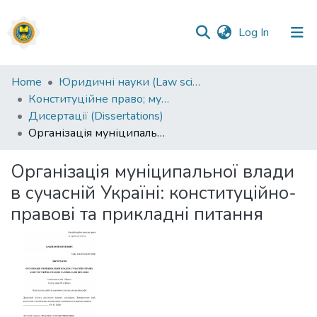
(current)
Log In
Communities
Home
Юридичні науки (Law sciences)
&
Конституційне право; муніципальне право (Constitutional law; municipal law) (12.00.02)
Collections
Дисертації (Dissertations)
Організація муніципальної влади в сучасній Україні: конституційно-правові та прикладні питання
All of DSpace
Організація муніципальної влади
Statistics
в сучасній Україні: конституційно-
правові та прикладні питання