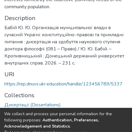
community population.
Description
Бабій Ю. Ю. Організація муніципальної влади в
сучасній Україні: конституційно-правові та прикладні
питання : дисертація на здобуття наукового ступеня
доктора філософії (081 – Право) / Ю. Ю. Бабій. –
Кропивницький : Донецький держаний університет
внутрішніх справ, 2026. – 231 с.
URI
https://rep.dnuvs.ukr.education/handle/123456789/5337
Collections
Дисертації (Dissertations)
We collect and process your personal information for the
Full item page
following purposes:
Authentication, Preferences,
Acknowledgement and Statistics
.