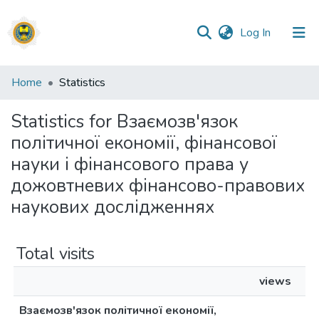
(current)
Log In
Communities
Home
Statistics
&
Collections
Statistics for Взаємозв'язок
політичної економії, фінансової
All of DSpace
науки і фінансового права у
дожовтневих фінансово-правових
наукових дослідженнях
Total visits
views
Взаємозв'язок політичної економії,