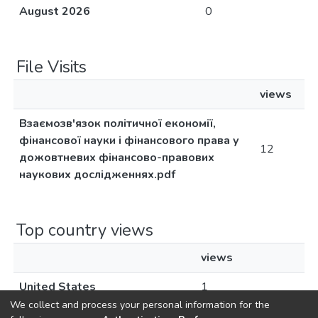
August 2026
0
File Visits
views
Взаємозв'язок політичної економії,
фінансової науки і фінансового права у
12
дожовтневих фінансово-правових
наукових дослідженнях.pdf
Top country views
views
United States
1
We collect and process your personal information for the