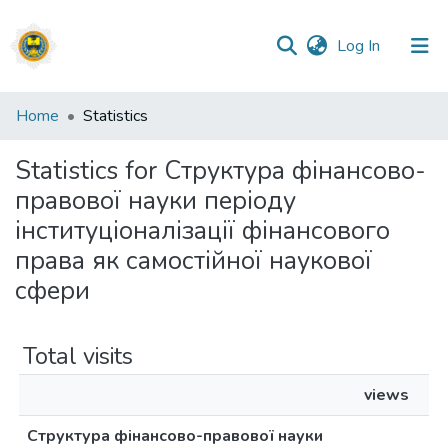
(current)
Log In
Communities
Home
Statistics
&
Collections
Statistics for Структура фінансово-
правової науки періоду
All of DSpace
інституціоналізації фінансового
права як самостійної наукової
сфери
Total visits
views
Структура фінансово-правової науки