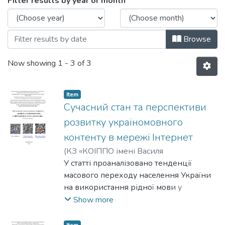
Browsing Соціальні комунікації (Social 
Filter results by year or month
Browse
Now showing
1 - 3 of 3
Item
Сучасний стан та перспективи
розвитку україномовного
контенту в мережі Інтернет
(
КЗ «КОІППО імені Василя
Сухомлинського»
У статті проаналізовано тенденції
,
2023
)
Орлова Є. А.
;
Лунгол О. М.
масового переходу населення України
;
Orlova Yе. А.
;
Lunhol O. М.
на використання рідної мови у
цифровому просторі після подій 2022
Show more
року. Автори розглядають процеси
дерусифікації віртуального