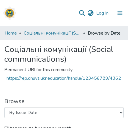
(current)
Log In
Communities
Home
Соціальні комунікації (Social communications)
Browse by Date
&
Collections
Соціальні комунікації (Social
communications)
All of DSpace
Permanent URI for this community
https://rep.dnuvs.ukr.education/handle/123456789/4362
Browse