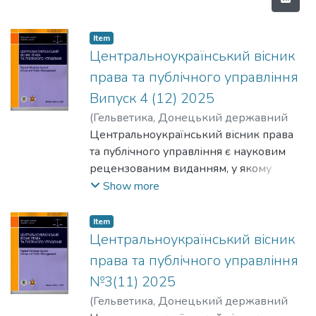
Item
Центральноукраїнський вісник
права та публічного управління
Випуск 4 (12) 2025
(
Гельветика, Донецький державний
університет внутрішніх справ
Центральноукраїнський вісник права
,
2025
)
Колектив авторів
та публічного управління є науковим
;
The team of authors
рецензованим виданням, у якому
публікуються оригінальні статті, що
Show more
розкривають результати наукових,
практичних, навчально-методичних
Item
досліджень у сфері юридичної науки та
Центральноукраїнський вісник
практики, публічного управління та
права та публічного управління
адміністрування.
№3(11) 2025
The Central Ukrainian Journal of Law and
(
Гельветика, Донецький державний
Public Administration is a scientific, peer-