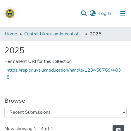
(current)
Log In
Communities
Home
Central Ukrainian Journal of Lawand Public Management. Центральноукраїнський вісник права та публічного управління
2025
&
Collections
2025
All of DSpace
Permanent URI for this collection
https://rep.dnuvs.ukr.education/handle/123456789/403
Statistics
8
Browse
Recent Submissions
Now showing
1 - 4 of 4