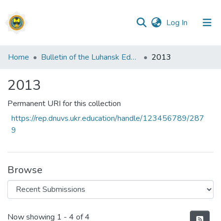
(current)
Log In
Communities
Home
Bulletin of the Luhansk Educational and Scientific Institute named after E.O. Didorenko. Вісник Луганського навчально-наукового інституту імені Е.О. Дідоренка
2013
&
Collections
2013
All of DSpace
Permanent URI for this collection
https://rep.dnuvs.ukr.education/handle/123456789/287
Statistics
9
Browse
Recent Submissions
Now showing
1 - 4 of 4