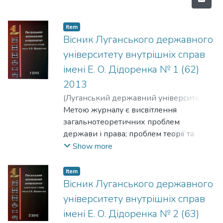
Item
Вісник Луганського державного
університету внутрішніх справ
імені Е. О. Дідоренка № 1 (62)
2013
(
Луганський державний університет
внутрішніх справ імені Е. О. Дідоренка
Метою журналу є висвітлення
,
2013
загальнотеоретичних проблем
)
Колектив авторів
;
The team of
authors
держави і права; проблем теорії та
практики застосування законодавства;
Show more
проблем управління, адміністративного
права, адміністративної діяльності
Item
правоохоронних органів; проблем
Вісник Луганського державного
цивільного, трудового, екологічного та
університету внутрішніх справ
господарського права; проблем
імені Е. О. Дідоренка № 2 (63)
боротьби зі злочинністю та