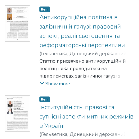
Item
Антикорупційна політика в
залізничній галузі: правовий
аспект, реалії сьогодення та
реформаторські перспективи
(
Гельветика, Донецький державний
університет внутрішніх справ
Статтю присвячено антикорупційній
,
2022
)
Кадала В. В.
політиці, яка проводиться на
;
Гузенко О. П.
;
Kadala V. V.
;
Guzenko O. P.
підприємствах залізничної галузі з
урахуванням правового аспекту, реалій
Show more
сьогодення та реформаторських
перспектив. Визначено сутнісний зміст
Item
понятійної категорії «антикорупційна
Інституційність, правові та
політика» та надано авторську позицію
сутнісні аспекти митних режимів
щодо її тлумачення з урахуванням
в Україні
особливостей функціонування
(
Гельветика, Донецький державний
підприємств залізничної галузі.