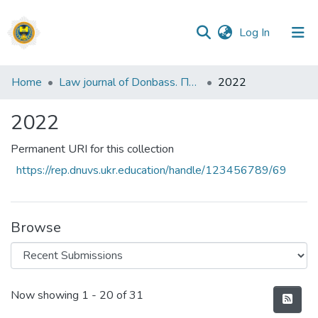
(current)
Log In
Communities
Home
Law journal of Donbass. Правовий часопис Донбасу
2022
&
Collections
2022
All of DSpace
Permanent URI for this collection
https://rep.dnuvs.ukr.education/handle/123456789/69
Statistics
Browse
Recent Submissions
Now showing
1 - 20 of 31