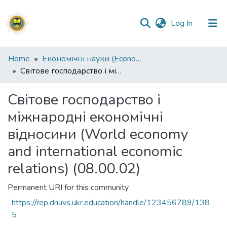
(current)
Log In
Communities
Home
Економічні науки (Economic sciences)
&
Світове господарство і міжнародні економічні відносини (World economy and international economic relations) (08.00.02)
Collections
Світове господарство і
All of DSpace
міжнародні економічні
Statistics
відносини (World economy
and international economic
relations) (08.00.02)
Permanent URI for this community
https://rep.dnuvs.ukr.education/handle/123456789/138
5