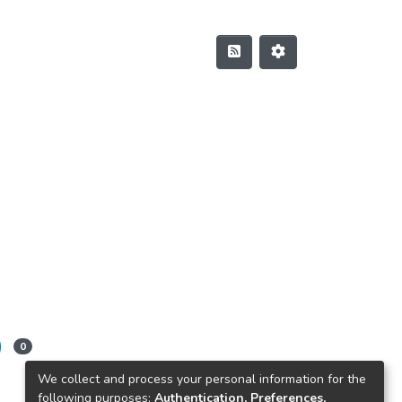
)
0
We collect and process your personal information for the
following purposes:
Authentication, Preferences,