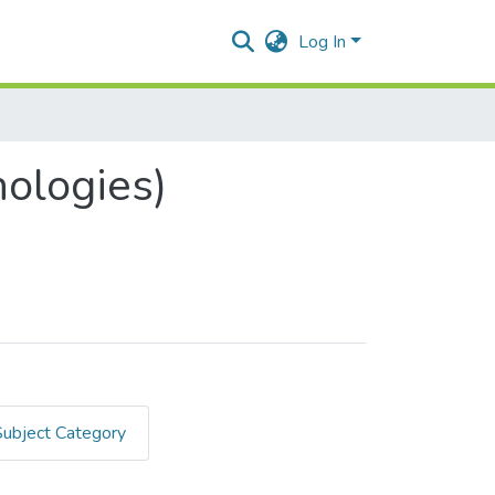
Log In
nologies)
Subject Category