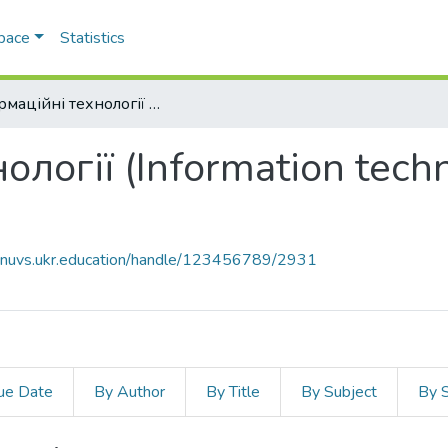
Space
Statistics
Інформаційні технології (Information technologies) (05.13.06)
ології (Information tech
.dnuvs.ukr.education/handle/123456789/2931
ue Date
By Author
By Title
By Subject
By 