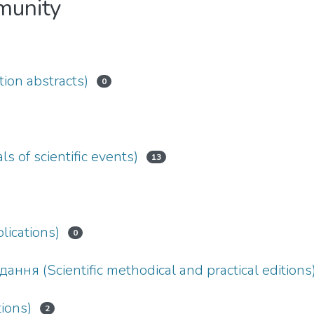
mmunity
ion abstracts)
0
s of scientific events)
13
ications)
0
ння (Scientific methodical and practical editions
tions)
2