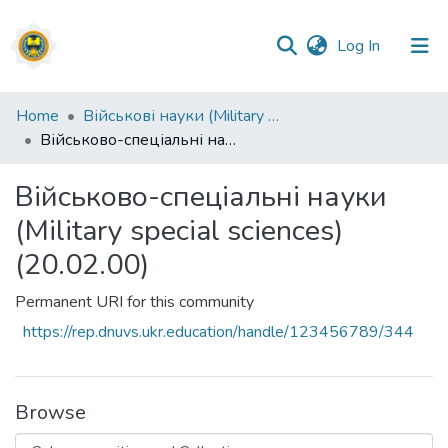
(current)
Log In
Communities
Home
Військові науки (Military sciences)
&
Військово-спеціальні науки (Military special sciences) (20.02.00)
Collections
Військово-спеціальні науки
All of DSpace
(Military special sciences)
Statistics
(20.02.00)
Permanent URI for this community
https://rep.dnuvs.ukr.education/handle/123456789/344
Browse