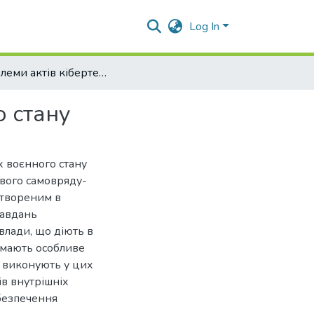
Log In
Проблеми актів кібертероризму в умовах воєнного стану
о стану
х воєнного стану
евого самовряду-
створеним в
завдань
 влади, що діють в
ймають особливе
и виконують у цих
ів внутрішніх
безпечення