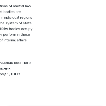
tions of martial law,
ent bodies are
n individual regions
 the system of state
affairs bodies occupy
ey perform in these
f internal affairs
 умовах воєнного
вісник
ород : ДВНЗ
4