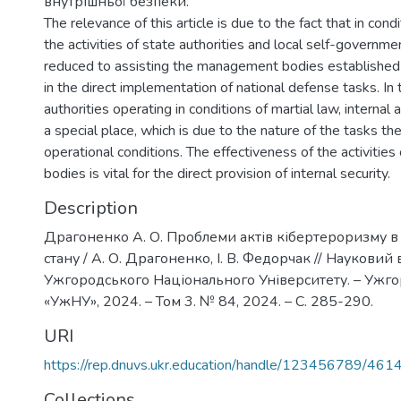
внутрішньої безпеки.
The relevance of this article is due to the fact that in condi
the activities of state authorities and local self-governm
reduced to assisting the management bodies established i
in the direct implementation of national defense tasks. In
authorities operating in conditions of martial law, internal 
a special place, which is due to the nature of the tasks th
operational conditions. The effectiveness of the activities o
bodies is vital for the direct provision of internal security.
Description
Драгоненко А. О. Проблеми актів кібертероризму в
стану / А. О. Драгоненко, І. В. Федорчак // Науковий 
Ужгородського Національного Університету. – Ужг
«УжНУ», 2024. – Том 3. № 84, 2024. – С. 285-290.
URI
https://rep.dnuvs.ukr.education/handle/123456789/461
Collections