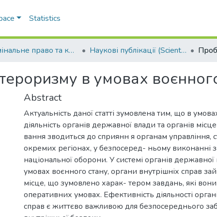
Space
Statistics
Кримінальне право та кримінологія; кримінально-виконавче право (Criminal law and criminology; criminal executive law) (12.00.08)
Наукові публікації (Scientific publications)
ртероризму в умовах воєнног
Abstract
Актуальність даної статті зумовлена тим, що в умова
діяльність органів державної влади та органів місц
вання зводиться до сприянн я органам управління, 
окремих регіонах, у безпосеред- ньому виконанні 
національної оборони. У системі органів державної
умовах воєнного стану, органи внутрішніх справ за
місце, що зумовлено харак- тером завдань, які вон
оперативних умовах. Ефективність діяльності орган
справ є життєво важливою для безпосереднього за