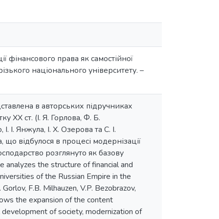
ії фінансового права як самостійної
різького національного університету. –
едставлена в авторських підручниках
 ХХ ст. (І. Я. Горлова, Ф. Б.
. І. Янжула, І. Х. Озерова та С. І.
, що відбулося в процесі модернізації
сподарство розглянуто як базову
nalyzes the structure of financial and
niversities of the Russian Empire in the
. Gorlov, F.B. Milhauzen, V.P. Bezobrazov,
le shows the expansion of the content
al development of society, modernization of