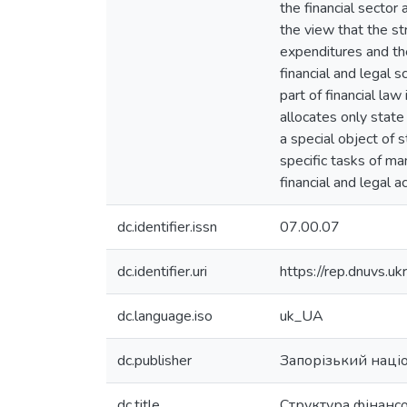
the financial sector
the view that the st
expenditures and the 
financial and legal s
part of financial law
allocates only state
a special object of 
specific tasks of ma
financial and legal ac
dc.identifier.issn
07.00.07
dc.identifier.uri
https://rep.dnuvs.
dc.language.iso
uk_UA
dc.publisher
Запорізький наці
dc.title
Структура фінансо