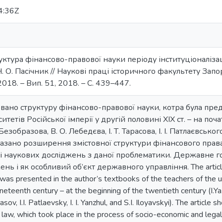
4:36Z
руктура фінансово-правової науки періоду інституціоналізац
. О. Пасічник // Наукові праці історичного факультету Запо
018. – Вип. 51, 2018. – С. 439–447.
зовано структуру фінансово-правової науки, котра була пр
тетів Російської імперії у другій половині ХІХ ст. – на початку
езобразова, В. О. Лебедєва, І. Т. Тарасова, І. І. Патлаєвського, І
казано розширення змістовної структури фінансового права
і наукових досліджень з даної проблематики. Державне го
ь і як особливий об’єкт державного управління. The article a
 was presented in the author’s textbooks of the teachers of the u
ineteenth century – at the beginning of the twentieth century (I.Ya
rasov, I.I. Patlaevsky, I. I. Yanzhul, and S.I. Iloyavskyi). The artic
al law, which took place in the process of socio-economic and leg