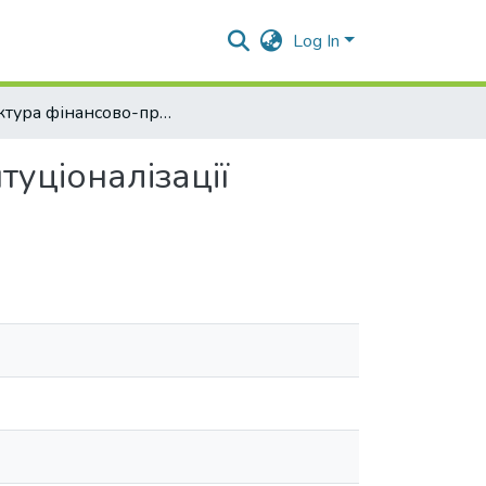
Log In
Структура фінансово-правової науки періоду інституціоналізації фінансового права як самостійної наукової сфери
туціоналізації