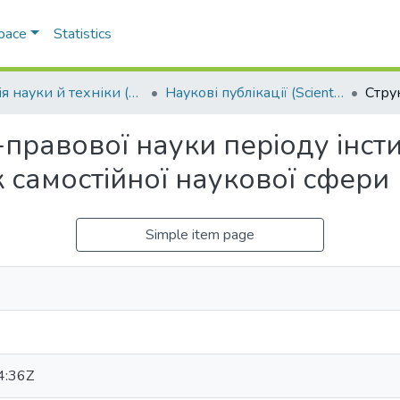
Space
Statistics
Історія науки й техніки (History of science and technology) (07.00.07)
Наукові публікації (Scientific publications)
правової науки періоду інсти
 самостійної наукової сфери
Simple item page
4:36Z