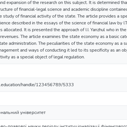
 and expansion of the research on this subject. It is determined t
ructure of financial-legal science and academic discipline contain
study of financial activity of the state. The article provides a sp
cience described in the essays of the science of financial law by I
 is allocated. It is presented the approach of I.I. Yanzhul who in the
 revenues. The article examines the state economy as a basic cate
state administration. The peculiarities of the state economy as a
nagement and ways of conducting it led to its specificity as an obj
tivity as a special object of legal regulation.
ukr.education/handle/123456789/5333
ональний університет
во-правової науки періоду інституціоналізації фінансового