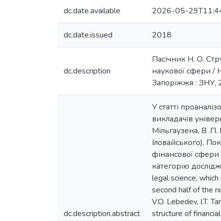
dc.date.available
2026-05-29T11:4
dc.date.issued
2018
Пасічник Н. О. Ст
dc.description
наукової сфери / Н
Запоріжжя : ЗНУ, 2
У статті проаналі
викладачів універси
Мільгаузена, В .П. Б
Іловайського). По
фінансової сфери 
категорію досліджен
legal science, which
second half of the n
V.O. Lebedev, I.T. Ta
dc.description.abstract
structure of financi