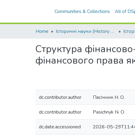
Communities & Collections
All of D
Home
Історичні науки (History sciences)
Структура фінансово-
фінансового права як
dc.contributor.author
Пасічник Н. О.
dc.contributor.author
Pasichnуk N. O.
dc.date.accessioned
2026-05-29T11:4