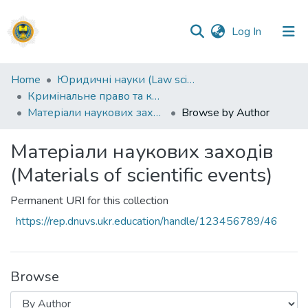
(current)
Log In
Communities
Home
Юридичні науки (Law sciences)
&
Кримінальне право та кримінологія; кримінально-виконавче право (Criminal law and criminology; criminal executive law) (12.00.08)
Collections
Матеріали наукових заходів (Materials of scientific events)
Browse by Author
All of DSpace
Матеріали наукових заходів
(Materials of scientific events)
Permanent URI for this collection
https://rep.dnuvs.ukr.education/handle/123456789/46
Browse