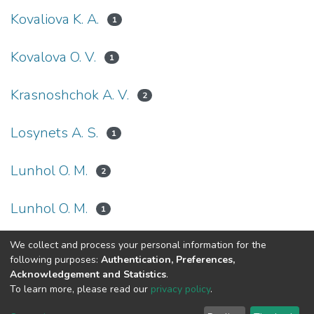
Kovaliova K. А.
1
Kovalova O. V.
1
Krasnoshchok A. V.
2
Losynets A. S.
1
Lunhol O. M.
2
Lunhol O. М.
1
We collect and process your personal information for the
(current)
«
1
2
3
4
5
»
following purposes:
Authentication, Preferences,
Acknowledgement and Statistics
.
To learn more, please read our
privacy policy
.
DSpace software
copyright © 2002-2026
LYRASIS
Cookie
Privacy
End User
Send