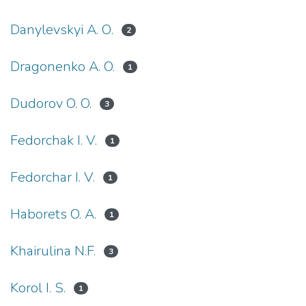
Danylevskyi А. О.
2
Dragonenko А. O.
1
Dudorov O. O.
3
Fedorchak I. V.
1
Fedorchar I. V.
1
Haborets O. A.
1
Khairulina N.F.
3
Korol I. S.
1