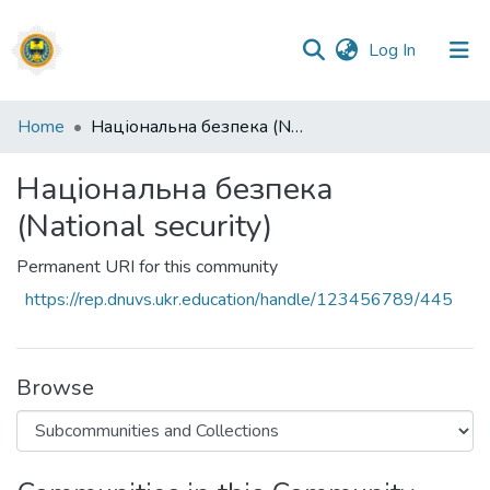
(current)
Log In
Communities
Home
Національна безпека (National security)
&
Collections
Національна безпека
(National security)
All of DSpace
Permanent URI for this community
Statistics
https://rep.dnuvs.ukr.education/handle/123456789/445
Browse