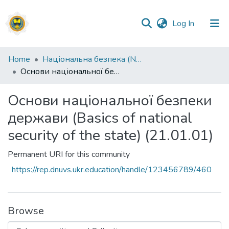
(current)
Log In
Communities
Home
Національна безпека (National security)
&
Основи національної безпеки держави (Basics of national security of the state) (21.01.01)
Collections
Основи національної безпеки
All of DSpace
держави (Basics of national
Statistics
security of the state) (21.01.01)
Permanent URI for this community
https://rep.dnuvs.ukr.education/handle/123456789/460
Browse