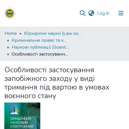
(current)
Log In
Communities
Home
Юридичні науки (Law sciences)
&
Кримінальне право та кримінологія; кримінально-виконавче право (Criminal law and criminology; criminal executive law) (12.00.08)
Collections
Наукові публікації (Scientific publications)
Особливості застосування запобіжного заходу у виді тримання під вартою в умовах воєнного стану
All of DSpace
Особливості застосування
Statistics
запобіжного заходу у виді
тримання під вартою в умовах
воєнного стану